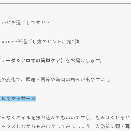
いかがお過ごしですか？
y season☔過ごし方のヒント、第2弾！
ヴェーダ＆アロマの簡単ケア】
をお届けします。
圧の変化で、頭痛・関節や筋肉の痛みが出やすい
…」
イルでマッサージ
べんなくオイルを擦り込んでもいいですし、もみほぐせると
ラックスしながらもみほぐしてみましょう。入浴前に
頭・耳