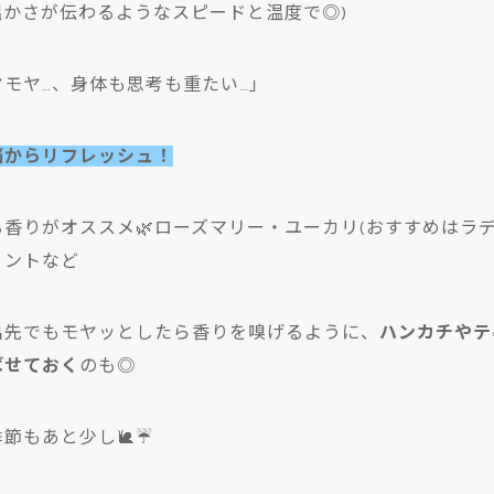
温かさが伝わるようなスピードと温度で◎)
モヤ…、身体も思考も重たい…
」
脳からリフレッシュ！
香りがオススメ🌿ローズマリー・ユーカリ(おすすめはラデ
ミントなど
出先でもモヤッとしたら香りを嗅げるように、
ハンカチやテ
ばせておく
のも◎
節もあと少し🐌☔