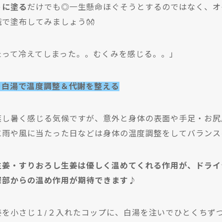
うに塗る
だけでも◎一生懸命ほぐそうとするのではなく、オ
で塗布してみましょう👐
たって冷えてしまった。。むくみを感じる。。
」
ー白湯で温度調整＆代謝を整える
蒸し暑く感じる気候ですが、意外と身体の表面や手足・お尻
に雨や風に当たった日などは身体の温度調整をしてバランス
生姜・すりおろし生姜は優しく温めてくれる作用が、ドライ
深部からの温め作用が期待できます♪
姜を小さじ１/２入れたコップに、白湯を注いでひとくちずつ