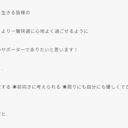
に生きる皆様の
、より一層快適に心地よく過ごせるように
のサポーターでありたいと思います！
…
する ◉前向きに考えられる ◉周りにも自分にも優しくで
と…