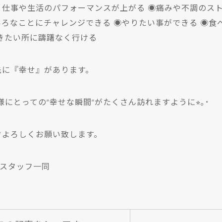
く仕事や生活のパフォーマンスが上がる ◉痛みや不調のスト
いろなことにチャレンジできる ◉やりたい事ができる ◉食
きたい所に躊躇なく行ける
先に『幸せ』があります。
皆様にとっての”幸せな瞬間”がたくさん訪れますように⭐︎｡･
ぞよろしくお願い致します。
山 スタッフ一同