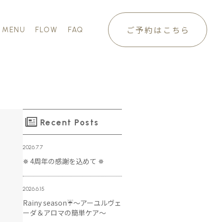
ご予約はこちら
MENU
FLOW
FAQ
Recent Posts
2026.7.7
✵ 4周年の感謝を込めて ✵
2026.6.15
Rainy season☔️～アーユルヴェ
ーダ＆アロマの簡単ケア～