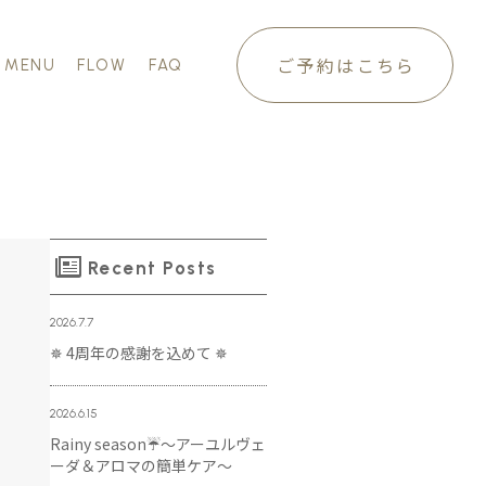
ご予約はこちら
MENU
FLOW
FAQ
Recent Posts
2026.7.7
✵ 4周年の感謝を込めて ✵
2026.6.15
Rainy season☔️～アーユルヴェ
ーダ＆アロマの簡単ケア～