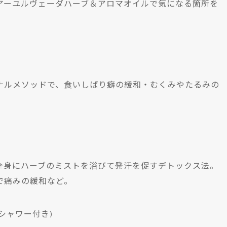
アーユルヴェーダハーブ＆アロマオイルで気になる箇所を
ナルメソッドで、食いしばり癖の緩和・むくみやたるみの
全身にハーブのミストを浴びて発汗を促すデトックス法。
で痛みの緩和など。
(シャワー付き)